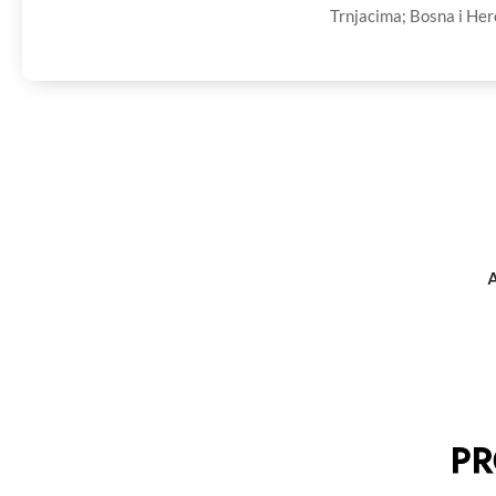
Trnjacima; Bosna i He
A
PR