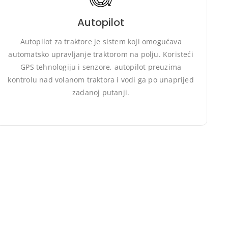
Autopilot
Sistem Sveaverken F100 je robustan i jednostavan za
korišćenje autopilot sistem koji može značajno
Autopilot za traktore je sistem koji omogućava
poboljšati efikasnost i produktivnost poljoprivrednih
automatsko upravljanje traktorom na polju. Koristeći
operacija. Njegova visoka preciznost, napredne
GPS tehnologiju i senzore, autopilot preuzima
funkcije i jednostavnost upotrebe čine ga vrednim
alatom za savremene poljoprivrednike.
kontrolu nad volanom traktora i vodi ga po unaprijed
zadanoj putanji.