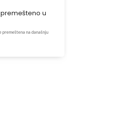
e premešteno u
je premeštena na današnju