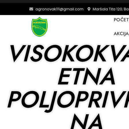
agronovak111@gmail.com
Maršala Tita 120; B
POČE
AKCIJA
VISOKOKVA
ETNA
POLJOPRIV
NA