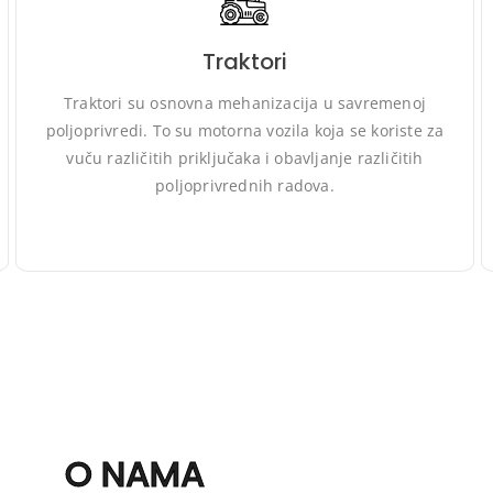
Traktori
Izbor između Belarus i Mahindra traktora ovisi o
individualnim potrebama i preferencijama svakog
Traktori su osnovna mehanizacija u savremenoj
poljoprivrednika. Treba uzeti u obzir faktor kao što su
poljoprivredi. To su motorna vozila koja se koriste za
snaga, veličina, namjena, budžet, dostupnost servisa i
vuču različitih priključaka i obavljanje različitih
rezervnih dijelova.
poljoprivrednih radova.
O NAMA