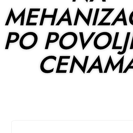
MEHANIZAC
PO POVOLJ
CENAM