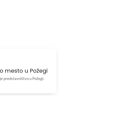
o mesto u Požegi
je predstavništvo u Požegi.