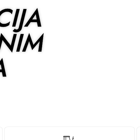
IJA
NIM
A