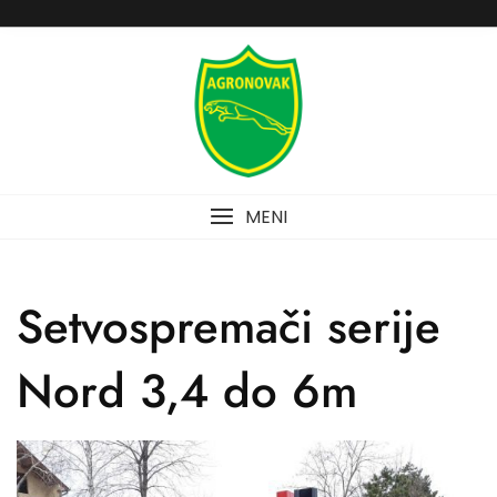
Skip
to
content
MENI
Setvospremači serije
Nord 3,4 do 6m