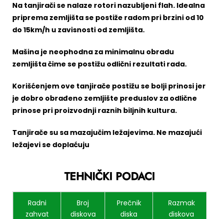
Na tanjirači se nalaze rotori nazubljeni flah. Idealna
priprema zemljišta se postiže radom pri brzini od 10
do 15km/h u zavisnosti od zemljišta.
Mašina je neophodna za minimalnu obradu
zemljišta čime se postižu odlični rezultati rada.
Korišćenjem ove tanjirače postižu se bolji prinosi jer
je dobro obrađeno zemljište preduslov za odlične
prinose pri proizvodnji raznih biljnih kultura.
Tanjirače su sa mazajučim ležajevima. Ne mazajući
ležajevi se doplaćuju
TEHNIČKI PODACI
Radni
Broj
Prečnik
Razmak
zahvat
diskova
diska
diskova