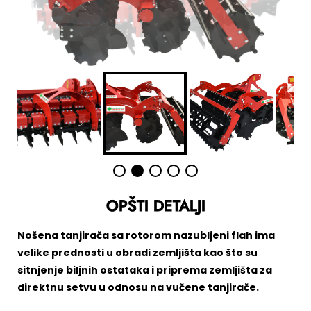
OPŠTI DETALJI
Nošena tanjirača sa rotorom nazubljeni flah ima
velike prednosti u obradi zemljišta kao što su
sitnjenje biljnih ostataka i priprema zemljišta za
direktnu setvu u odnosu na vučene tanjirače.