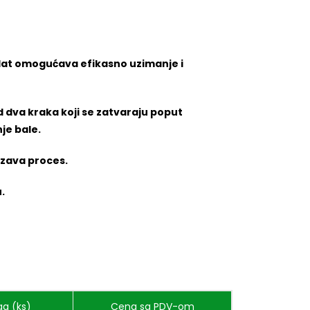
 alat omogućava efikasno uzimanje i
 od dva kraka koji se zatvaraju poput
je bale.
rzava proces.
.
a (ks)
Cena sa PDV-om