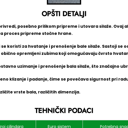
OPŠTI DETALJI
oprivredi, posebno prilikom pripreme i utovara silaže. Ovaj
ava proces pripreme stočne hrane.
ji se koristi za hvatanje i prenošenje bale silaže. Sastoji se
 su obično opremljeni zubima koji omogućavaju čvrsto hvatan
stavno uzimanje i prenošenje bala silaže, što značajno ub
eno klizanje i padanje, čime se povećava sigurnost pri radu
ličite vrste bala, različitih dimenzija.
TEHNIČKI PODACI
Broj cilindara
Euro sistem
Potrebna snag