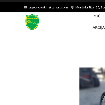
agronovak111@gmail.com
Maršala Tita 120; B
POČE
AKCIJA