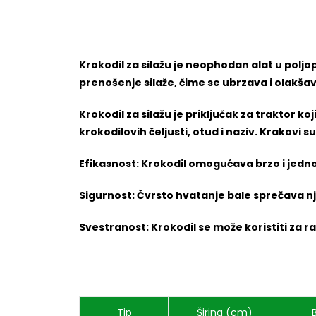
Krokodil za silažu je neophodan alat u polj
prenošenje silaže, čime se ubrzava i olakš
Krokodil za silažu je priključak za traktor ko
krokodilovih čeljusti, otud i naziv. Krakovi
Efikasnost: Krokodil omogućava brzo i jedno
Sigurnost: Čvrsto hvatanje bale sprečava nj
Svestranost: Krokodil se može koristiti za raz
Tip
Širina (cm)