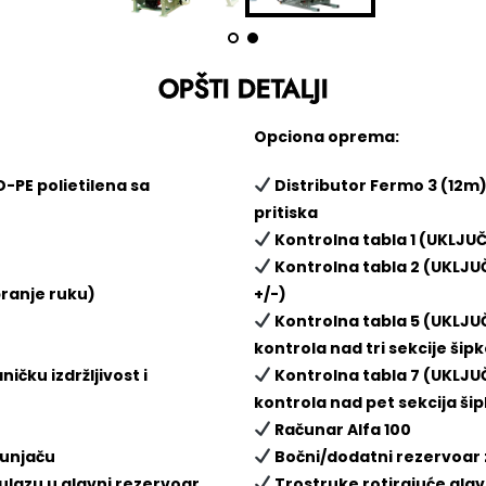
OPŠTI DETALJI
Opciona oprema:
D-PE polietilena sa
Distributor Fermo 3 (12m
pritiska
Kontrolna tabla 1 (UKLJ
Kontrolna tabla 2 (UKLJU
pranje ruku)
+/-)
Kontrolna tabla 5 (UKLJU
kontrola nad tri sekcije šip
čku izdržljivost i
Kontrolna tabla 7 (UKLJU
kontrola nad pet sekcija ši
Računar Alfa 100
punjaču
Bočni/dodatni rezervoar z
ulazu u glavni rezervoar
Trostruke rotirajuće glave