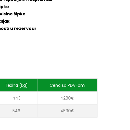
šipke
visine šipke
aljak
osti u rezervoar
Težina (kg)
Cena sa PDV-om
443
4280€
546
4590€