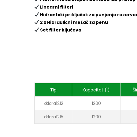
Linearni filteri
Hidrantski priključak za punjenje rezervo
2 x Hidraulični mešač za penu
Set filter ključeva
Tip
Kapacitet (l)
Ši
xklara1212
1200
xklara1215
1200