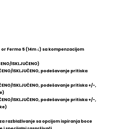
) or Fermo 5 (14m ≤) sa kompenzacijom
UČENO/ISKLJUČENO)
ČENO/ISKLJUČENO, podešavanje pritiska
ČENO/ISKLJUČENO, podešavanje pritiska +/-,
ke)
ČENO/ISKLJUČENO, podešavanje pritiska +/-,
pke)
a razblaživanje sa opcijom ispiranja boce
 i specijalni raspršivači