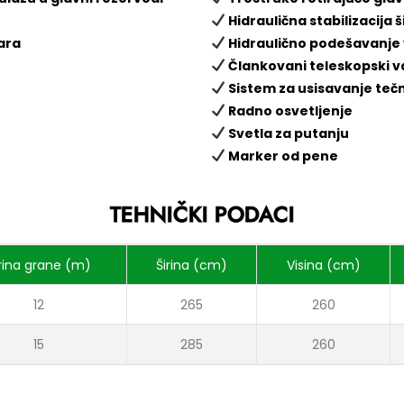
Hidraulična stabilizacija 
ara
Hidraulično podešavanje 
Člankovani teleskopski v
Sistem za usisavanje tečn
Radno osvetljenje
Svetla za putanju
Marker od pene
TEHNIČKI PODACI
rina grane (m)
Širina (cm)
Visina (cm)
12
265
260
15
285
260