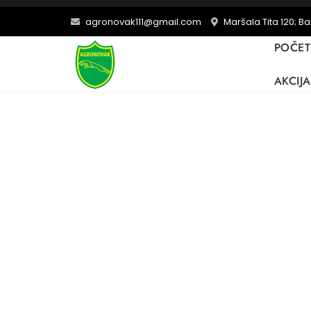
agronovak111@gmail.com
Maršala Tita 120; B
POČE
AKCIJA