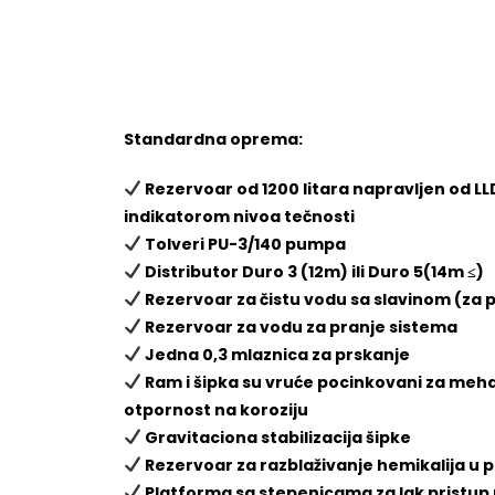
Standardna oprema:
Rezervoar od 1200 litara napravljen od LL
indikatorom nivoa tečnosti
Tolveri PU-3/140 pumpa
Distributor Duro 3 (12m) ili Duro 5(14m ≤)
Rezervoar za čistu vodu sa slavinom (za 
Rezervoar za vodu za pranje sistema
Jedna 0,3 mlaznica za prskanje
Ram i šipka su vruće pocinkovani za mehani
otpornost na koroziju
Gravitaciona stabilizacija šipke
Rezervoar za razblaživanje hemikalija u 
Platforma sa stepenicama za lak pristup 