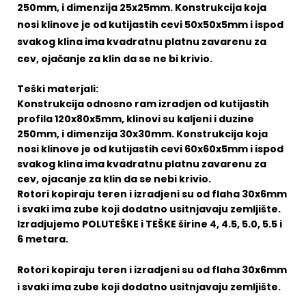
250mm, i dimenzija 25x25mm. Konstrukcija koja
nosi klinove je od kutijastih cevi 50x50x5mm i ispod
svakog klina ima kvadratnu platnu zavarenu za
cev, ojačanje za klin da se ne bi krivio.
Teški materjali:
Konstrukcija odnosno ram izradjen od kutijastih
profila 120x80x5mm, klinovi su kaljeni i duzine
250mm, i dimenzija 30x30mm. Konstrukcija koja
nosi klinove je od kutijastih cevi 60x60x5mm i ispod
svakog klina ima kvadratnu platnu zavarenu za
cev, ojacanje za klin da se nebi krivio.
Rotori kopiraju teren i izradjeni su od flaha 30x6mm
i svaki ima zube koji dodatno usitnjavaju zemljište.
Izradjujemo POLUTEŠKE i TEŠKE širine 4, 4.5, 5.0, 5.5 i
6 metara.
Rotori kopiraju teren i izradjeni su od flaha 30x6mm
i svaki ima zube koji dodatno usitnjavaju zemljište.