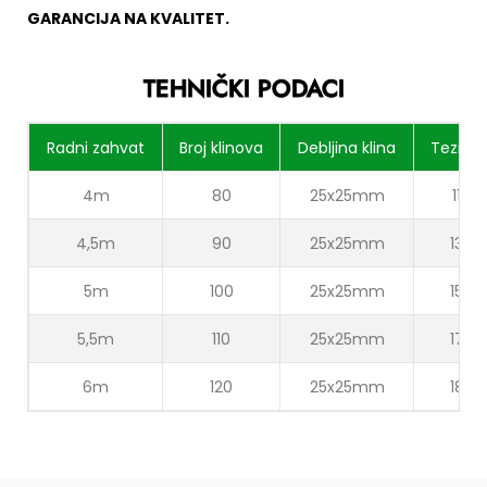
GARANCIJA NA KVALITET.
TEHNIČKI PODACI
Radni zahvat
Broj klinova
Debljina klina
Tezina 
4m
80
25x25mm
1180
4,5m
90
25x25mm
1360
5m
100
25x25mm
1540
5,5m
110
25x25mm
1750
6m
120
25x25mm
1890